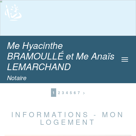
Me Hyacinthe
BRAMOULLÉ et Me Anaïs
Toggl
LEMARCHAND
navig
Notaire
1
2
3
4
5
6
7
>
INFORMATIONS - MON
LOGEMENT