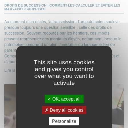
DROITS DE SUCCESSION : COMMENT LES CALCULER ET ÉVITER LES
MAUVAISES SURPRISES
Au moment d'un décès, la transmission d'un patrimoine soulève
presque toujours une question sensible : celle des droits de
succession. Souvent redoutés par les héritiers, ces impôts
peuvent représenter des montants élevés, notamment lorsque le
patrimoine comprend un bien immobilier ou lorsque le lien de
parenté avec le défunt est éloigné.
Comprendre leur fonctionnement permet d'anticiper leur coût et
d'aborder la succession avec davantage de visibilité.
This site uses cookies
and gives you control
Lire la suite
over what you want to
activate
OK, accept all
Deny all cookies
Personalize