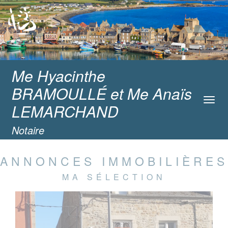
Me Hyacinthe
BRAMOULLÉ et Me Anaïs
Toggl
LEMARCHAND
navig
Notaire
ANNONCES IMMOBILIÈRES
MA SÉLECTION