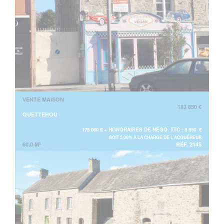
VENTE MAISON
183 850 €
QUETTEHOU
175 000 € + HONORAIRES DE NÉGO. TTC : 8 850 €
SOIT 5,06% À LA CHARGE DE L'ACQUÉREUR
60.0 M²
RÉF. 2145