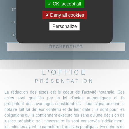
OK, accept all
ÉTENDRE
Deny all cookies
FILTRES
Personalize
RÉFÉRENCE
L'OFFICE
PRÉSENTATION
La rédaction des actes est le coeur de l’activité notariale. Ces
actes sont qualifiés par la loi d’actes authentiques et ils
présentent des avantages considérables : leur signature par le
notaire fait foi de leur contenu et de leur date ; ils sont pour les
obligations qu’ils contiennent exécutoires sans qu’une décision de
justice préalable soit nécessaire Ils sont conservés indéfiniment,
les minutes ayant le caractère d’archives publiques. En dehors du