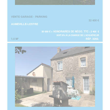
VENTE GARAGE - PARKING
32 400 €
AUMEVILLE-LESTRE
30 000 € + HONORAIRES DE NÉGO. TTC : 2 400 €
SOIT 8% À LA CHARGE DE L'ACQUÉREUR
1.0 M²
RÉF. 3282.