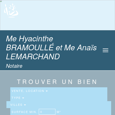
Me Hyacinthe
BRAMOULLÉ et Me Anaïs
Toggl
LEMARCHAND
navig
Notaire
TROUVER UN BIEN
VENTE, LOCATION
TYPE
VILLES
SURFACE MIN.
M²