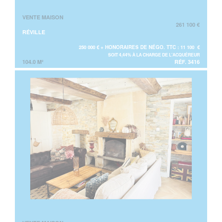
VENTE MAISON
261 100 €
RÉVILLE
250 000 € + HONORAIRES DE NÉGO. TTC : 11 100 €
SOIT 4,44% À LA CHARGE DE L'ACQUÉREUR
104.0 M²
RÉF. 3416