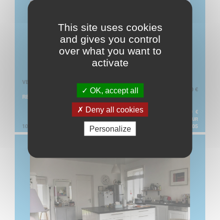
This site uses cookies
and gives you control
over what you want to
activate
VENTE MAISON
219 900 €
OK, accept all
RÉVILLE
Deny all cookies
210 000 € + HONORAIRES DE NÉGO. TTC : 9 900 €
SOIT 4,71% À LA CHARGE DE L'ACQUÉREUR
103.0 M²
RÉF. 3405
Personalize