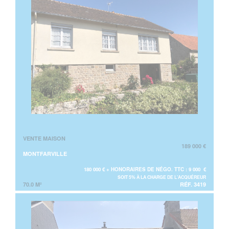
VENTE MAISON
189 000 €
MONTFARVILLE
180 000 € + HONORAIRES DE NÉGO. TTC : 9 000 €
SOIT 5% À LA CHARGE DE L'ACQUÉREUR
70.0 M²
RÉF. 3419