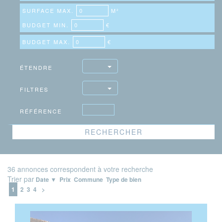
SURFACE MAX.
M²
BUDGET MIN.
€
BUDGET MAX.
€
ÉTENDRE
FILTRES
RÉFÉRENCE
36 annonces correspondent à votre recherche
Trier par
Date ▼
Prix
Commune
Type de bien
1
2
3
4
>