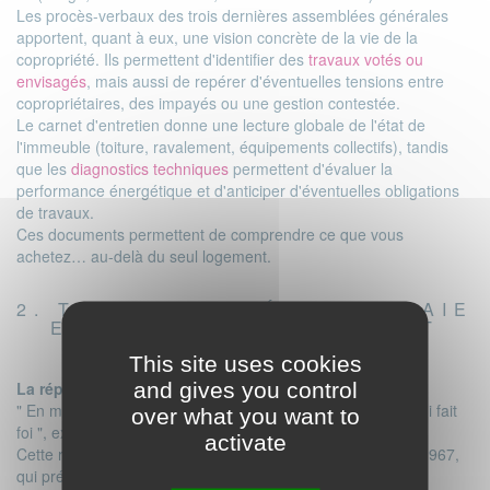
Les procès-verbaux des trois dernières assemblées générales
apportent, quant à eux, une vision concrète de la vie de la
copropriété. Ils permettent d'identifier des
travaux votés ou
envisagés
, mais aussi de repérer d'éventuelles tensions entre
copropriétaires, des impayés ou une gestion contestée.
Le carnet d'entretien donne une lecture globale de l'état de
l'immeuble (toiture, ravalement, équipements collectifs), tandis
que les
diagnostics techniques
permettent d'évaluer la
performance énergétique et d'anticiper d'éventuelles obligations
de travaux.
Ces documents permettent de comprendre ce que vous
achetez… au-delà du seul logement.
2. TRAVAUX VOTÉS : QUI PAIE
ENTRE LE COMPROMIS ET
L'ACTE DÉFINITIF ?
This site uses cookies
and gives you control
La réponse de Stéphanie Swiklinski :
" En matière de travaux, c'est la date de l'appel de fonds qui fait
over what you want to
foi ", explique la diplômée notaire.
activate
Cette règle est fixée par l'article 6-2 du décret du 17 mars 1967,
qui prévoit que les appels de fonds sont à régler par le