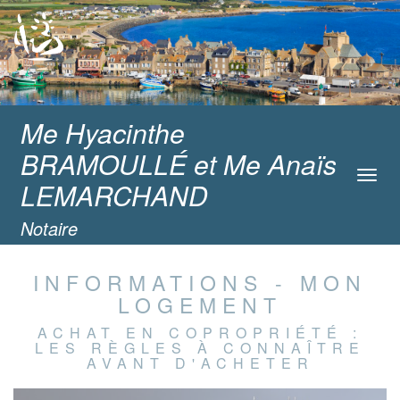
Me Hyacinthe
BRAMOULLÉ et Me Anaïs
Toggl
LEMARCHAND
navig
Notaire
INFORMATIONS - MON
LOGEMENT
ACHAT EN COPROPRIÉTÉ :
LES RÈGLES À CONNAÎTRE
AVANT D'ACHETER