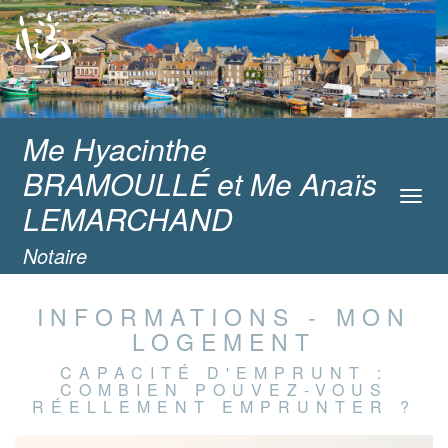
Me Hyacinthe
BRAMOULLÉ et Me Anaïs
Toggl
LEMARCHAND
navig
Notaire
INFORMATIONS - MON
LOGEMENT
CAPACITÉ D'EMPRUNT :
COMBIEN POUVEZ-VOUS
RÉELLEMENT EMPRUNTER ?