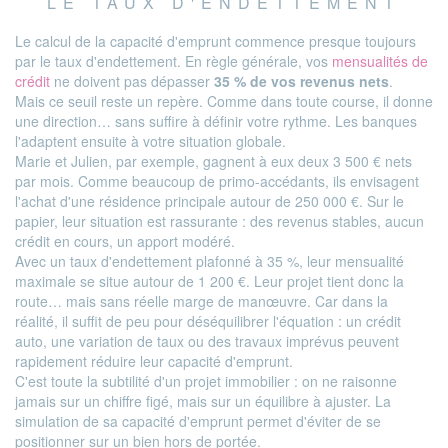
LE TAUX D'ENDETTEMENT
Le calcul de la capacité d'emprunt commence presque toujours
par le taux d'endettement. En règle générale, vos
mensualités de
crédit
ne doivent pas dépasser
35 % de vos revenus nets
.
Mais ce seuil reste un repère. Comme dans toute course, il donne
une direction… sans suffire à définir votre rythme. Les banques
l'adaptent ensuite à votre situation globale.
Marie et Julien, par exemple, gagnent à eux deux 3 500 € nets
par mois. Comme beaucoup de primo-accédants, ils envisagent
l'achat d'une résidence principale autour de 250 000 €. Sur le
papier, leur situation est rassurante : des revenus stables, aucun
crédit en cours, un apport modéré.
Avec un taux d'endettement plafonné à 35 %, leur mensualité
maximale se situe autour de 1 200 €. Leur projet tient donc la
route… mais sans réelle marge de manœuvre. Car dans la
réalité, il suffit de peu pour déséquilibrer l'équation : un crédit
auto, une variation de taux ou des travaux imprévus peuvent
rapidement réduire leur capacité d'emprunt.
C'est toute la subtilité d'un projet immobilier : on ne raisonne
jamais sur un chiffre figé, mais sur un équilibre à ajuster. La
simulation de sa capacité d'emprunt permet d'éviter de se
positionner sur un bien hors de portée.