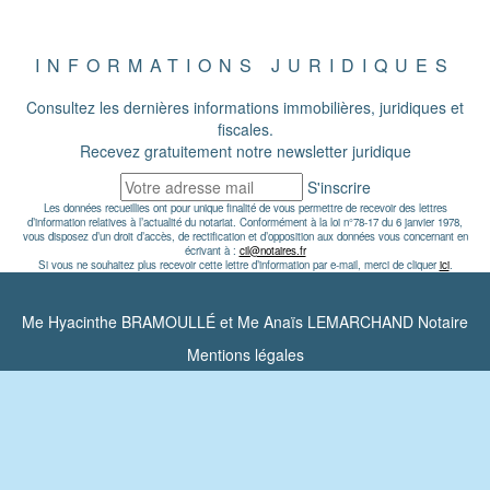
INFORMATIONS JURIDIQUES
Consultez les dernières informations immobilières, juridiques et
fiscales.
Recevez gratuitement notre newsletter juridique
S'inscrire
Les données recueillies ont pour unique finalité de vous permettre de recevoir des lettres
d’information relatives à l’actualité du notariat. Conformément à la loi n°78-17 du 6 janvier 1978,
vous disposez d’un droit d’accès, de rectification et d’opposition aux données vous concernant en
écrivant à :
cil@notaires.fr
Si vous ne souhaitez plus recevoir cette lettre d’information par e-mail, merci de cliquer
ici
.
Me Hyacinthe BRAMOULLÉ et Me Anaïs LEMARCHAND Notaire
Mentions légales