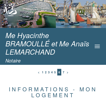
Me Hyacinthe
BRAMOULLÉ et Me Anaïs
Toggl
LEMARCHAND
navig
Notaire
<
1
2
3
4
5
6
7
>
INFORMATIONS - MON
LOGEMENT