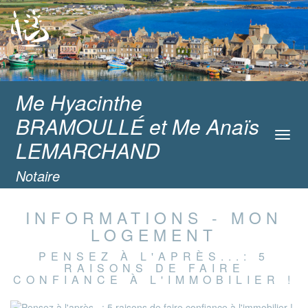
Me Hyacinthe
BRAMOULLÉ et Me Anaïs
Toggl
LEMARCHAND
navig
Notaire
INFORMATIONS - MON
LOGEMENT
PENSEZ À L'APRÈS...: 5
RAISONS DE FAIRE
CONFIANCE À L'IMMOBILIER !