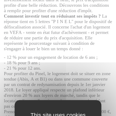
profite d'une belle réduction. Découvrons les conditions
à remplir pour profiter d'une réduction d'impôt.
Comment investir tout en réduisant ses impôts ?
La
réponse tient en 5 lettres "P I N E L" pour le dispositif de
défiscalisation associé. Il concerne l'achat d'un logement
en VEFA - vente en état futur d'achèvement - et permet
de réduire une partie du prix d'acquisition. Elle
représente le pourcentage suivant à condition de
s'engager à louer le bien un temps donné :
- 12 % pour un engagement de location de 6 ans ;
- 18 % pour 9 ans ;
- 21 % pour 12 ans.
Pour profiter du Pinel, le logement doit se situer en zone
tendue (Abis, A et B1) ou dans une commune couverte
par un contrat de redynamisation depuis le 1er janvier
2018. Le loyer appliqué respecte un plafond inférieur
d'environ 20 % aux loyers de marché, tandis que le
locataire dispose d'un niveau de ressources n'excédant
pas certains seuils.
Prenons un exemple pour un logement acheté 200 000 €,
This site uses cookies