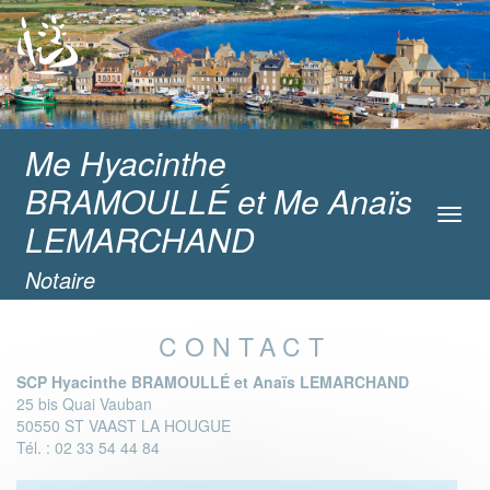
Me Hyacinthe
BRAMOULLÉ et Me Anaïs
Toggl
LEMARCHAND
navig
Notaire
CONTACT
SCP Hyacinthe BRAMOULLÉ et Anaïs LEMARCHAND
25 bis Quai Vauban
50550 ST VAAST LA HOUGUE
Tél. : 02 33 54 44 84