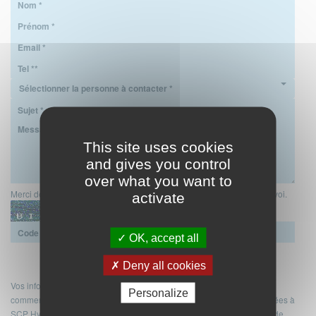
Sélectionner la personne à contacter *
This site uses cookies
and gives you control
over what you want to
Merci de recopier les chiffres et les lettres suivants pour contrôler l'envoi.
activate
OK, accept all
Deny all cookies
Vos informations personnelles (nom, prénom, email, téléphone,
Personalize
commentaire) sont collectées avec votre consentement et sont destinées à
SCP Hyacinthe BRAMOULLÉ et Anaïs LEMARCHAND en sa qualité de