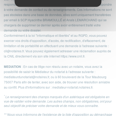
responsable du traitement. Ces informations sont collectées afin de répondre
à votre demande de contact ou de renseignements. Ces informations ne sont
pas stockées dans une base de données, elles sont uniquement transférées
par email à SCP Hyacinthe BRAMOULLÉ et Anaïs LEMARCHAND qui se
chargera de supprimer ce dernier après avoir entièrement traité votre
demande ou votre dossier.
Conformément à la loi "informatique et libertés" et au RGPD, vous pouvez
exercer vos droits d'opposition, d'accès, de rectification, d'effacement, de
limitation et de portabilité en effectuant une demande à l'adresse suivante :
cil@notaires.fr
. Vous pouvez également adresser une réclamation auprès de
la CNIL directement via son site internet
https://www.cnil.fr
.
: En cas de litige non résolu avec un notaire, vous avez la
MEDIATION
possibilité de saisir le Médiateur du notariat à l'adresse suivante :
mediateurdunotariat@notaires.fr
, ou à 60 boulevard de la Tour Maubourg
75007 Paris afin de tenter, avec son aide, de trouver une résolution amiable
au conflit. Plus d'informations sur :
mediateur-notariat.notaires.fr
.
*
Le renseignement des champs marqués d'un astérisque est obligatoire en
vue de valider votre demande. Les autres champs, non obligatoires, ont pour
seul objectif de préciser votre demande et de mieux vous connaître.
** Nous vous informons de l'existence de la liste d'opposition au démarchage