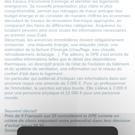
des travaux d'économie d'énergie et identifier les logements
énergivores. Sa nouvelle présentation, plus claire et plus
compréhensible, permet aux ménages de mieux anticiper leur
budget énergie et de constater de manière chiffrée les économies
découlant de travaux de rénovation thermique appropriés, en
comparant des biens de différentes catégories. Acquéreur ou
locataire peuvent ainsi avoir toutes les informations nécessaires
au premier coup d'œil.
Désormais, les annonces immobilières doivent obligatoirement
comporter : une étiquette énergie, une étiquette climat, une
estimation de la facture d'énergie (chauffage, eau chaude,
refroidissement, éclairage…). Par ailleurs, le DPE s'est enrichi de
nouvelles informations telles que le détail des déperditions
thermiques, un descriptif précis de l'état de
l'isolation
du bâtiment
et du système de ventilation, une information sur le niveau du
confort d'été dans le logement…
Un particulier qui oublierait d'indiquer ces informations dans son
annonce risque une amende de 3 000 €. Pour un professionnel
de l'immobilier, la sanction est plus lourde. Elle s'élève à 3 000 €
pour une personne physique et 15 000 € pour une personne
morale.
Souvent décisif
Près de 9 Français sur 10 considèrent le DPE comme un
critère de choix important voire primordial dans leur décision
d'achat (pour 34 %)
Source : étude BVA du 24 au 25 novembre 2021