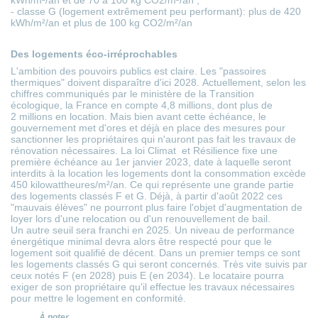
- classe G (logement extrêmement peu performant): plus de 420
kWh/m²/an et plus de 100 kg CO2/m²/an
Des logements éco-irréprochables
L'ambition des pouvoirs publics est claire. Les "passoires
thermiques" doivent disparaître d'ici 2028. Actuellement, selon les
chiffres communiqués par le ministère de la Transition
écologique, la France en compte 4,8 millions, dont plus de
2 millions en location. Mais bien avant cette échéance, le
gouvernement met d'ores et déjà en place des mesures pour
sanctionner les propriétaires qui n'auront pas fait les travaux de
rénovation nécessaires. La
loi Climat et Résilience
fixe une
première échéance au 1er janvier 2023, date à laquelle seront
interdits à la location les logements dont la consommation excède
450 kilowattheures/m²/an. Ce qui représente une grande partie
des logements classés F et G. Déjà, à partir d'août 2022 ces
"mauvais élèves" ne pourront plus faire l'objet d'augmentation de
loyer lors d'une relocation ou d'un
renouvellement de bail
.
Un autre seuil sera franchi en 2025. Un niveau de performance
énergétique minimal devra alors être respecté pour que le
logement soit
qualifié de décent
. Dans un premier temps ce sont
les logements classés G qui seront concernés. Très vite suivis par
ceux notés F (en 2028) puis E (en 2034). Le locataire pourra
exiger de son propriétaire qu'il effectue les travaux nécessaires
pour mettre le logement en conformité.
À noter