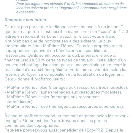
Pour les logements classés F et G, les annonces de vente ou de
location doivent préciser "logement à consommation énergétique
excessive"
Remontez vos notes
Ce n'est pas parce que le diagnostic est mauvais à un instant T
que tout est perdu. Il est possible d'améliorer son "score" de 1 à 3
lettres en réalisant les bons travaux. Si le coût vous effraie,
n'oubliez pas que de nombreuses aides existent. La plus
emblématique étant
MaPrime Rénov'
. Tous les propriétaires et
copropriétaires peuvent en bénéficier sans condition de
ressources. Qu'ils soient occupants ou bailleurs, elle aide à
financer jusqu'à 90 % certains types de travaux : installation d'un
nouveau chauffage, isolation, pose d'une ventilation ou encore la
réalisation d'un
audit énergétique
. Forfaitaire et variable selon les
revenus du foyer, sa composition et la localisation du logement.
Ce qui donne 4 profils/couleurs :
- MaPrime Rénov' bleu (ménages aux ressources très modestes).
- MaPrime Rénov' jaune (ménages aux ressources modestes).
- MaPrime Rénov' violet (ménages aux ressources
intermédiaires).
- MaPrime Rénov' rose (ménages aux ressources supérieures).
À chaque profil correspond un montant de prime selon les travaux
engagés. Un 5e est dédié aux travaux dans les parties
communes des copropriétés.
Peut-être pouvez-vous aussi bénéficier de
l'Éco-PTZ
. Depuis le