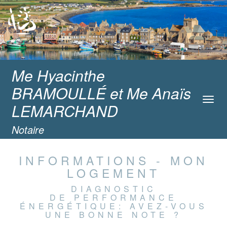
Me Hyacinthe
BRAMOULLÉ et Me Anaïs
Toggl
LEMARCHAND
navig
Notaire
INFORMATIONS - MON
LOGEMENT
DIAGNOSTIC
DE PERFORMANCE
ÉNERGÉTIQUE: AVEZ-VOUS
UNE BONNE NOTE ?