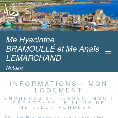
Me Hyacinthe
BRAMOULLÉ et Me Anaïs
Toggl
LEMARCHAND
navig
Notaire
INFORMATIONS - MON
LOGEMENT
ENCHÈRES 36 HEURES IMMO :
DÉCROCHEZ LE TITRE DE
MEILLEUR VENDEUR !