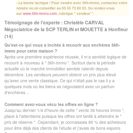
• La bonne tactique ! Pour vendre avec 36h-immo, contactez votre
notaire ou un conseiller au 05 55 73 80 02. Ou rendez-vous
sur
www.36h-immo.com
, rubrique " vendeur ".
Témoignage de l'experte : Christèle CARVAL
Négociatrice de la SCP TERLIN et MOUETTE à Honfleur
(14)
Qu'est-ce qui vous a incitée à recourir aux enchères 36h-
immo pour cette maison ?
Après une première expérience réussie, il m'a semblé logique de
recourir à nouveau à " 36h-immo ". Surtout dans la période
actuelle où le marché immobilier semble ralentir depuis
décembre. Les vendeurs peuvent obtenir un prix plus élevé
qu'avec une vente classique. Ce qui n'était pas le cas il y a
quelques mois où les biens se négociaient avec un parfum
d'enchères…
Comment avez-vous vécu les offres en ligne ?
Jusqu'au dernier 1/4 d'heure de cette " vente 36 heures immo ",
place à l'attentisme puisque les offres ont tardé à atteindre le "
prix de réserve ". Cependant, je connaissais 80 % des acheteurs
pour être déjà des clients de l'étude et j'avais de bons espoirs.