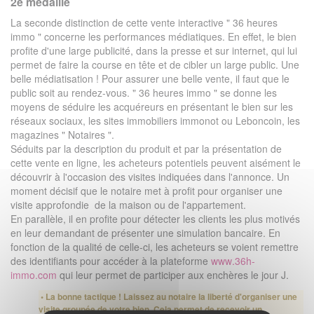
2e médaille
La seconde distinction de cette vente interactive " 36 heures
immo " concerne les performances médiatiques. En effet, le bien
profite d'une large publicité, dans la presse et sur internet, qui lui
permet de faire la course en tête et de cibler un large public. Une
belle médiatisation ! Pour assurer une belle vente, il faut que le
public soit au rendez-vous. " 36 heures immo " se donne les
moyens de séduire les acquéreurs en présentant le bien sur les
réseaux sociaux, les sites immobiliers immonot ou Leboncoin, les
magazines " Notaires ".
Séduits par la description du produit et par la présentation de
cette vente en ligne, les acheteurs potentiels peuvent aisément le
découvrir à l'occasion des visites indiquées dans l'annonce. Un
moment décisif que le notaire met à profit pour organiser une
visite approfondie de la maison ou de l'appartement.
En parallèle, il en profite pour détecter les clients les plus motivés
en leur demandant de présenter une simulation bancaire. En
fonction de la qualité de celle-ci, les acheteurs se voient remettre
des identifiants pour accéder à la plateforme
www.36h-
immo.com
qui leur permet de participer aux enchères le jour J.
• La bonne tactique ! Laissez au notaire la liberté d'organiser une
visite groupée de votre bien. Cela permet de recevoir un