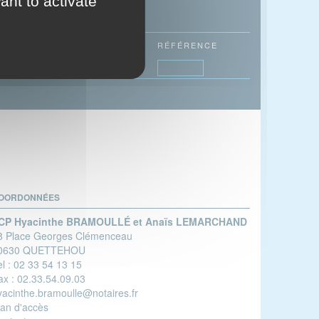
ant to activate
ÉTENDRE
À
FILTRES
RÉFÉRENCE
OORDONNÉES
CP Hyacinthe BRAMOULLÉ et Anaïs LEMARCHAND
8 Place Georges Clémenceau
0630 QUETTEHOU
l :
02 33 54 13 15
ax :
02.33.54.09.03
yacinthe.bramoulle@notaires.fr
lan d'accès