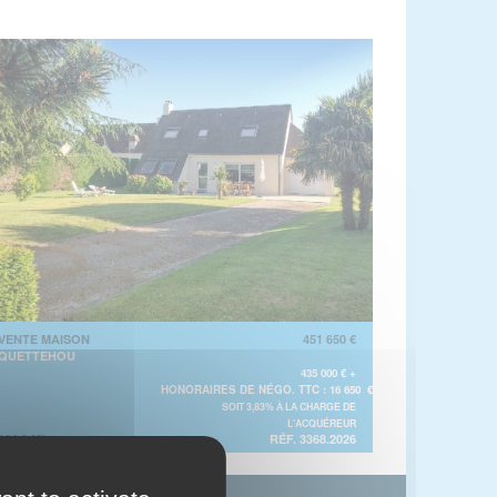
VENTE MAISON
451 650 €
QUETTEHOU
435 000 € +
HONORAIRES DE NÉGO. TTC : 16 650 €
SOIT 3,83% À LA CHARGE DE
L'ACQUÉREUR
104.0 M²
RÉF. 3368.2026