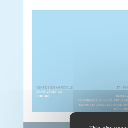
VENTE BIEN AGRICOLE
17 440 
SAINT-VAAST-LA-
HOUGUE
16 000 € 
HONORAIRES DE NÉGO. TTC : 1 44
SOIT 9% À LA CHARGE DE L'ACQUÉREU
RÉF. 339