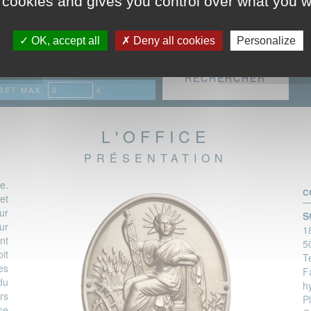
 cookies and gives you control over what you w
TROUVER UN BIEN
OK, accept all
Deny all cookies
Personalize
E
VILLES
ET MIN.
€
GET MAX.
€
L'OFFICE
PRÉSENTATION
le.
C
 et
ur
S
eur
1
nt
5
it
Te
es
F
du
h
rs
P
se