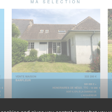
MA SÉLECTION
€
VENTE MAISON
333 200 €
BARFLEUR
+
320 000 € +
0 €
HONORAIRES DE NÉGO. TTC : 13 200 €
R
SOIT 4,12% À LA CHARGE DE
9
L'ACQUÉREUR
95.0 M²
RÉF. 3382