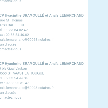
ontactez-nous
CP Hyacinthe BRAMOULLÉ et Anaïs LEMARCHAND
 rue St Thomas
0760 BARFLEUR
l :
02 33 54 02 42
ax :
02.33.54.40.02
nais.lemarchand@50098.notaires.fr
lan d'accès
ontactez-nous
CP Hyacinthe BRAMOULLÉ et Anaïs LEMARCHAND
5 bis Quai Vauban
0550 ST VAAST LA HOUGUE
l :
02 33 54 44 84
ax :
02.33.22.31.47
nais.lemarchand@50098.notaires.fr
lan d'accès
ontactez-nous