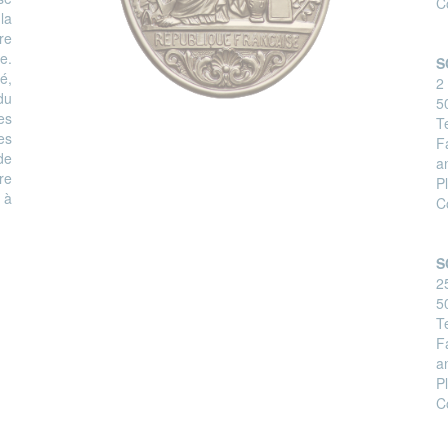
C
la
re
e.
S
é,
2
du
5
es
Te
es
F
de
a
re
P
s à
C
S
2
5
Te
F
a
P
C