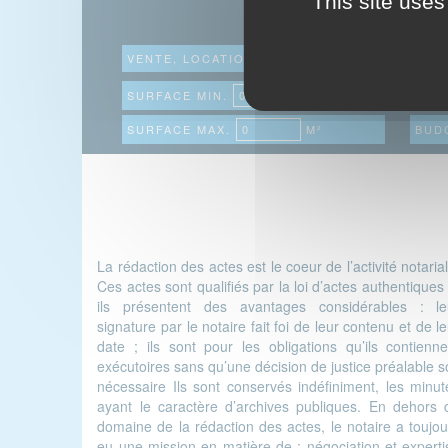
This site uses
VENTE, LOCATION
TYP
SURFACE MIN.
M²
BUDG
SURFACE MAX.
M²
BUD
La rédaction des actes est le coeur de l’activité notaria
Ces actes sont qualifiés par la loi d’actes authentiques
ils présentent des avantages considérables : le
signature par le notaire fait foi de leur contenu et de l
date ; ils sont pour les obligations qu’ils contienne
exécutoires sans qu’une décision de justice préalable so
nécessaire Ils sont conservés indéfiniment, les minut
ayant le caractère d’archives publiques. En dehors 
domaine de la rédaction des actes, le notaire a toujou
eu une mission en matière de : négociation et experti