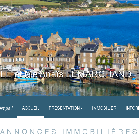
LÉ et Me Anaïs LEMARCHAND
temps !
ACCUEIL
PRÉSENTATION
IMMOBILIER
INFOR
ANNONCES IMMOBILIÈRES