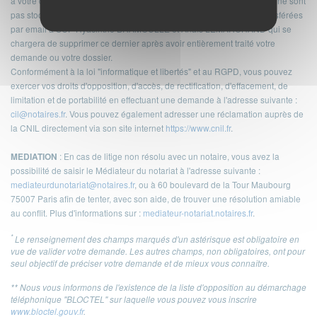
à votre demande de contact ou de renseignements. Ces informations ne sont
pas stockées dans une base de données, elles sont uniquement transférées
par email à SCP Hyacinthe BRAMOULLÉ et Anaïs LEMARCHAND qui se
chargera de supprimer ce dernier après avoir entièrement traité votre
demande ou votre dossier.
Conformément à la loi "informatique et libertés" et au RGPD, vous pouvez
exercer vos droits d'opposition, d'accès, de rectification, d'effacement, de
limitation et de portabilité en effectuant une demande à l'adresse suivante :
cil@notaires.fr
. Vous pouvez également adresser une réclamation auprès de
la CNIL directement via son site internet
https://www.cnil.fr
.
: En cas de litige non résolu avec un notaire, vous avez la
MEDIATION
possibilité de saisir le Médiateur du notariat à l'adresse suivante :
mediateurdunotariat@notaires.fr
, ou à 60 boulevard de la Tour Maubourg
75007 Paris afin de tenter, avec son aide, de trouver une résolution amiable
au conflit. Plus d'informations sur :
mediateur-notariat.notaires.fr
.
*
Le renseignement des champs marqués d'un astérisque est obligatoire en
vue de valider votre demande. Les autres champs, non obligatoires, ont pour
seul objectif de préciser votre demande et de mieux vous connaître.
** Nous vous informons de l'existence de la liste d'opposition au démarchage
téléphonique "BLOCTEL" sur laquelle vous pouvez vous inscrire
www.bloctel.gouv.fr
.