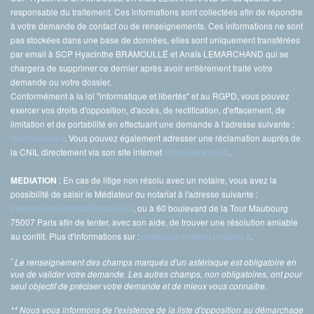
responsable du traitement. Ces informations sont collectées afin de répondre
à votre demande de contact ou de renseignements. Ces informations ne sont
pas stockées dans une base de données, elles sont uniquement transférées
par email à SCP Hyacinthe BRAMOULLÉ et Anaïs LEMARCHAND qui se
chargera de supprimer ce dernier après avoir entièrement traité votre
demande ou votre dossier.
Conformément à la loi "informatique et libertés" et au RGPD, vous pouvez
exercer vos droits d'opposition, d'accès, de rectification, d'effacement, de
limitation et de portabilité en effectuant une demande à l'adresse suivante :
cil@notaires.fr
. Vous pouvez également adresser une réclamation auprès de
la CNIL directement via son site internet
https://www.cnil.fr
.
: En cas de litige non résolu avec un notaire, vous avez la
MEDIATION
possibilité de saisir le Médiateur du notariat à l'adresse suivante :
mediateurdunotariat@notaires.fr
, ou à 60 boulevard de la Tour Maubourg
75007 Paris afin de tenter, avec son aide, de trouver une résolution amiable
au conflit. Plus d'informations sur :
mediateur-notariat.notaires.fr
.
*
Le renseignement des champs marqués d'un astérisque est obligatoire en
vue de valider votre demande. Les autres champs, non obligatoires, ont pour
seul objectif de préciser votre demande et de mieux vous connaître.
** Nous vous informons de l'existence de la liste d'opposition au démarchage