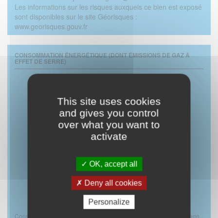
Les informations sur les risques auxquels ce bien est exposé
sont disponibles sur le site Géorisques :
www.georisques.gouv.fr
CONSOMMATION ÉNERGÉTIQUE (DONT ÉMISSIONS DE GAZ À
EFFET DE SERRE)
This site uses cookies
and gives you control
over what you want to
activate
OK, accept all
Deny all cookies
(réalisé le 30/04/2026)
Personalize
Consommations énergétiques (en énergie primaire) pour le chauffage,