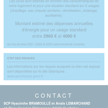
Les coûts sont estimés en fonction des caractéristiques de
votre logement et pour une situation standard sur 5 usages
(chauffage, eau chaude sanitaire, climatisation, éclairage,
auxiliaires).
Montant estimé des dépenses annuelles
d'énergie pour un usage standard
entre
et
2960 €
4080 €
sur les années 2021, 2022 et 2023 (abonnements compris)
ETAT DES RISQUES
Les informations sur les risques auxquels ce bien est exposé
sont disponibles sur le site Géoriques :
www.georisques.gouv.fr
CONTACT
SCP Hyacinthe BRAMOULLÉ et Anaïs LEMARCHAND