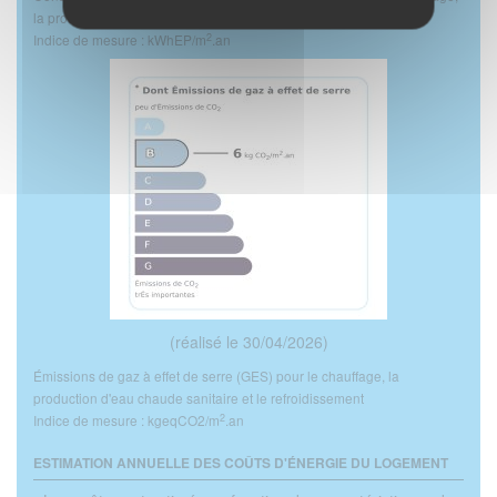
la production d'eau chaude sanitaire et le refroidissement
2
Indice de mesure : kWhEP/m
.an
(réalisé le 30/04/2026)
Émissions de gaz à effet de serre (GES) pour le chauffage, la
production d'eau chaude sanitaire et le refroidissement
2
Indice de mesure : kgeqCO2/m
.an
ESTIMATION ANNUELLE DES COÛTS D'ÉNERGIE DU LOGEMENT