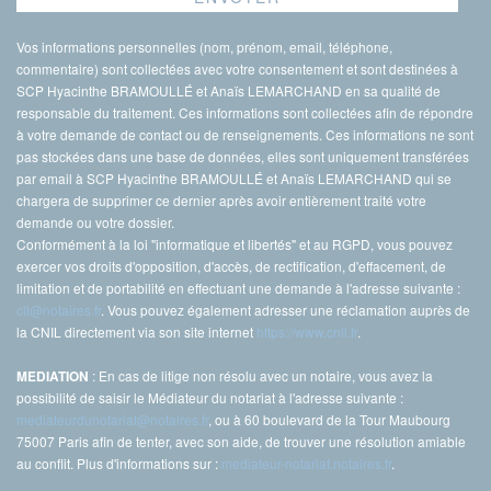
Vos informations personnelles (nom, prénom, email, téléphone,
commentaire) sont collectées avec votre consentement et sont destinées à
SCP Hyacinthe BRAMOULLÉ et Anaïs LEMARCHAND en sa qualité de
responsable du traitement. Ces informations sont collectées afin de répondre
à votre demande de contact ou de renseignements. Ces informations ne sont
pas stockées dans une base de données, elles sont uniquement transférées
par email à SCP Hyacinthe BRAMOULLÉ et Anaïs LEMARCHAND qui se
chargera de supprimer ce dernier après avoir entièrement traité votre
demande ou votre dossier.
Conformément à la loi "informatique et libertés" et au RGPD, vous pouvez
exercer vos droits d'opposition, d'accès, de rectification, d'effacement, de
limitation et de portabilité en effectuant une demande à l'adresse suivante :
cil@notaires.fr
. Vous pouvez également adresser une réclamation auprès de
la CNIL directement via son site internet
https://www.cnil.fr
.
: En cas de litige non résolu avec un notaire, vous avez la
MEDIATION
possibilité de saisir le Médiateur du notariat à l'adresse suivante :
mediateurdunotariat@notaires.fr
, ou à 60 boulevard de la Tour Maubourg
75007 Paris afin de tenter, avec son aide, de trouver une résolution amiable
au conflit. Plus d'informations sur :
mediateur-notariat.notaires.fr
.