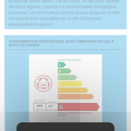
bureau de SAINT-VAAST-LA-HOUGUE, 25 Bis Quai Vauban.
Mentions légales: Logement à consommation énergétique
excessive. Les informations sur les risques auxquels ce bien
est exposé sont disponibles sur le site Géorisques :
www.georisques.gouv.fr
CONSOMMATION ÉNERGÉTIQUE (DONT ÉMISSIONS DE GAZ À
EFFET DE SERRE)
(réalisé le 24/03/2026)