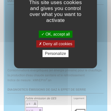
DIAGNOSTICS PERFORMANCES ÉNERGÉTIQUES
This site uses cookies
and gives you control
over what you want to
activate
OK, accept all
Deny all cookies
Personalize
Consommations énergétiques (en énergie primaire) pour le chauffage,
la production d'eau chaude sanitaire et le refroidissement
2
Indice de mesure : kWhEP/m
.an
DIAGNOSTICS ÉMISSIONS DE GAZ À EFFET DE SERRE