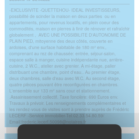
-EXCLUSIVITE -QUETTEHOU- IDEAL INVESTISSEURS,
possibilité de scinder la maison en deux parties ou en
appartements, pour revenus locatifs, en plein coeur des
commodités, maison en pierres à finir de rénover et rafraîchir
globalement , AVEC UNE POSSIBILITE D'AUTONOMIE DE
PLAIN PIED, mitoyenne des deux côtés, couverte en
ardoises, d'une surface habitable de 180 m² env.,
comprenant au rez de chaussée: entrée, séjour-salon,
espace salle à manger, cuisine indépendante nue, arrière-
cuisine, 2 W.C., atelier avec grenier. A mi-étage, palier
distribuant une chambre, point d'eau.. Au premier étage,
deux chambres, salle d'eau avec W.C. Au second étage,
quatre pièces pouvant être reconfigurées en chambres.
L'ensemble sur 133 m² sans cour et stationnement.
.Assainissement collectif. Taxe foncière: 690 Euros env.
Travaux à prévoir. Les renseignements complémentaires et
les rendez-vous de visites sont à prendre auprès de Frédéric
LECERF -Service immobilier-Tel:02.33.54.80.59/
Email:frederic.lecerf.50098@notaires.fr