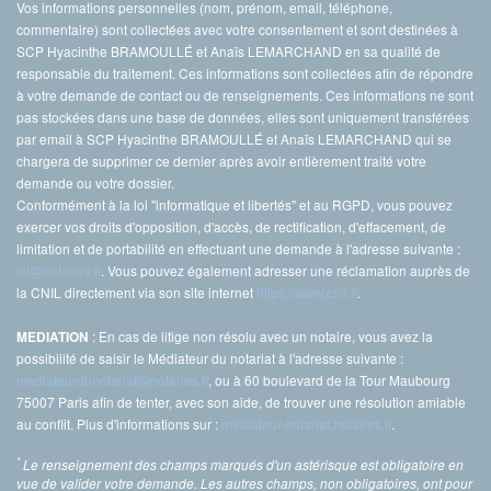
Vos informations personnelles (nom, prénom, email, téléphone,
commentaire) sont collectées avec votre consentement et sont destinées à
SCP Hyacinthe BRAMOULLÉ et Anaïs LEMARCHAND en sa qualité de
responsable du traitement. Ces informations sont collectées afin de répondre
à votre demande de contact ou de renseignements. Ces informations ne sont
pas stockées dans une base de données, elles sont uniquement transférées
par email à SCP Hyacinthe BRAMOULLÉ et Anaïs LEMARCHAND qui se
chargera de supprimer ce dernier après avoir entièrement traité votre
demande ou votre dossier.
Conformément à la loi "informatique et libertés" et au RGPD, vous pouvez
exercer vos droits d'opposition, d'accès, de rectification, d'effacement, de
limitation et de portabilité en effectuant une demande à l'adresse suivante :
cil@notaires.fr
. Vous pouvez également adresser une réclamation auprès de
la CNIL directement via son site internet
https://www.cnil.fr
.
: En cas de litige non résolu avec un notaire, vous avez la
MEDIATION
possibilité de saisir le Médiateur du notariat à l'adresse suivante :
mediateurdunotariat@notaires.fr
, ou à 60 boulevard de la Tour Maubourg
75007 Paris afin de tenter, avec son aide, de trouver une résolution amiable
au conflit. Plus d'informations sur :
mediateur-notariat.notaires.fr
.
*
Le renseignement des champs marqués d'un astérisque est obligatoire en
vue de valider votre demande. Les autres champs, non obligatoires, ont pour