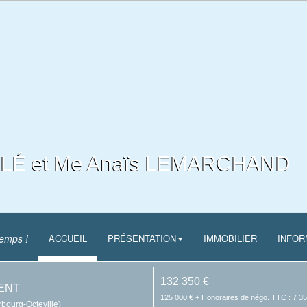
LÉ et Me Anaïs LEMARCHAND
temps !
ACCUEIL
PRÉSENTATION
IMMOBILIER
INFOR
132 350 €
ENT
125 000 € + Honoraires de négo. TTC : 7 3
bourg-Octeville)