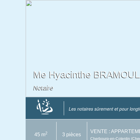
Me Hyacinthe BRAMOUL
Notaire
Les notaires sûrement et pour long
VENTE : APPARTEM
2
45 m
3 pièces
Cherbourg-en-Cotentin (Cher