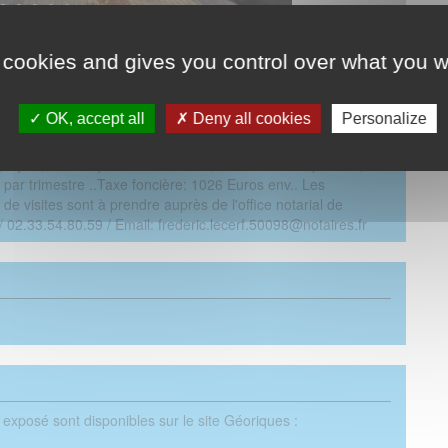
 cookies and gives you control over what you w
OK, accept all
Deny all cookies
Personalize
URLAVILLE, IDEAL INVESTISSEUR pour cet appartement
llement loué 586 Euros mensuel, de type F2, au deuxième
,séjour, avec espace kitchennette, chambre avec placard,
 par trimestre ..Taxe foncière: 1026 Euros env.. Les
 visites sont à prendre auprès de l'office notarial de
2.33.54.80.59 / Email: frederic.lecerf.50098@notaires.fr
 exposé sont disponibles sur le site Géoriques :