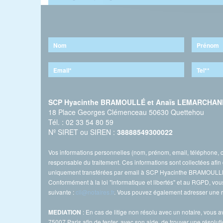
SCP Hyacinthe BRAMOULLÉ et Anaïs LEMARCHAN
18 Place Georges Clémenceau 50630 Quettehou
Tél. : 02 33 54 80 59
Nº SIRET ou SIREN :
38888549300022
Vos informations personnelles (nom, prénom, email, téléphone
responsable du traitement. Ces informations sont collectées af
uniquement transférées par email à SCP Hyacinthe BRAMOULLÉ e
Conformément à la loi "informatique et libertés" et au RGPD, vous 
suivante :
cil@notaires.fr
. Vous pouvez également adresser une ré
: En cas de litige non résolu avec un notaire, vous av
MEDIATION
75007 Paris afin de tenter, avec son aide, de trouver une résoluti