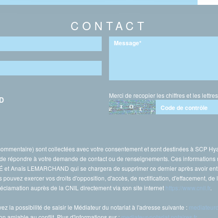
CONTACT
Merci de recopier les chiffres et les lettre
D
, commentaire) sont collectées avec votre consentement et sont destinées à S
in de répondre à votre demande de contact ou de renseignements. Ces informations
t Anaïs LEMARCHAND qui se chargera de supprimer ce dernier après avoir entièr
pouvez exercer vos droits d'opposition, d'accès, de rectification, d'effacement, de 
clamation auprès de la CNIL directement via son site internet
https://www.cnil.fr
.
ez la possibilité de saisir le Médiateur du notariat à l'adresse suivante :
mediateurd
on amiable au conflit. Plus d'informations sur :
mediateur-notariat.notaires.fr
.