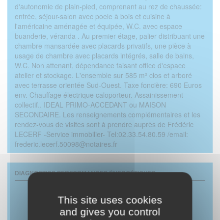
d'autonomie de plain-pied, comprenant au rez de chaussée:
entrée, séjour-salon avec poele à bois et cuisine à
l'américaine aménagée et équipée, W.C. avec espace
buanderie, véranda . Au premier étage, palier distribuant une
chambre mansardée avec placards privatifs, une pièce à
usage de chambre avec placards intégrés, salle de bains,
W.C. Non attenant, dépendance faisant office d'espace
atelier et stockage. L'ensemble sur 585 m² clos et arboré
avec terrasse orientée Sud-Ouest. Taxe foncière: 690 Euros
env. Chauffage électrique caloporteur. Assainissement
collectif.. IDEAL PRIMO-ACCEDANT ou MAISON
SECONDAIRE. Les renseignements complémentaires et les
rendez-vous de visites sont à prendre auprès de Frédéric
LECERF -Service immobilier- Tel:02.33.54.80.59 /email:
frederic.lecerf.50098@notaires.fr
DIAGNOSTICS PERFORMANCES ÉNERGÉTIQUES
This site uses cookies
and gives you control