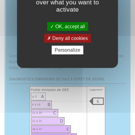
over what you want to
activate
OK, accept all
Deny all cookies
Personalize
Consommations énergétiques (en énergie primaire) pour le chauffage,
la production d'eau chaude sanitaire et le refroidissement
2
Indice de mesure : kWhEP/m
.an
DIAGNOSTICS ÉMISSIONS DE GAZ À EFFET DE SERRE