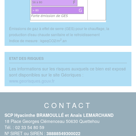
Émissions de gaz à effet de serre (GES) pour le chauffage, la
production d'eau chaude sanitaire et le refroidissement
2
Indice de mesure : kgeqCO2/m
.an
ETAT DES RISQUES
Les informations sur les risques auxquels ce bien est exposé
sont disponibles sur le site Géoriques :
www.georisques.gouv.fr
CONTACT
SCP Hyacinthe BRAMOULLÉ et Anaïs LEMARCHAND
18 Place Georges Clémenceau 50630 Quettehou
Tél. : 02 33 54 80 59
Nº SIRET ou SIREN :
38888549300022