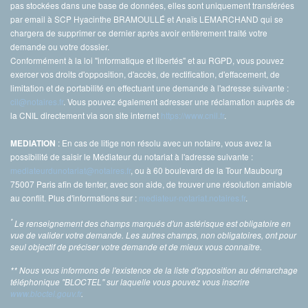
pas stockées dans une base de données, elles sont uniquement transférées
par email à SCP Hyacinthe BRAMOULLÉ et Anaïs LEMARCHAND qui se
chargera de supprimer ce dernier après avoir entièrement traité votre
demande ou votre dossier.
Conformément à la loi "informatique et libertés" et au RGPD, vous pouvez
exercer vos droits d'opposition, d'accès, de rectification, d'effacement, de
limitation et de portabilité en effectuant une demande à l'adresse suivante :
cil@notaires.fr
. Vous pouvez également adresser une réclamation auprès de
la CNIL directement via son site internet
https://www.cnil.fr
.
: En cas de litige non résolu avec un notaire, vous avez la
MEDIATION
possibilité de saisir le Médiateur du notariat à l'adresse suivante :
mediateurdunotariat@notaires.fr
, ou à 60 boulevard de la Tour Maubourg
75007 Paris afin de tenter, avec son aide, de trouver une résolution amiable
au conflit. Plus d'informations sur :
mediateur-notariat.notaires.fr
.
*
Le renseignement des champs marqués d'un astérisque est obligatoire en
vue de valider votre demande. Les autres champs, non obligatoires, ont pour
seul objectif de préciser votre demande et de mieux vous connaître.
** Nous vous informons de l'existence de la liste d'opposition au démarchage
téléphonique "BLOCTEL" sur laquelle vous pouvez vous inscrire
www.bloctel.gouv.fr
.